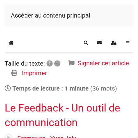
Accéder au contenu principal
Home
Rechercher
S'abonner au blog
Se connecte
+
–
Signaler cet article
Taille du texte:
Imprimer
Temps de lecture : 1 minute
(36 mots)
Le Feedback - Un outil de
communication