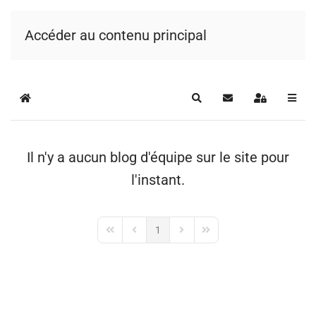
Accéder au contenu principal
Home
Rechercher
S'abonner au blog
Se connecte
Il n'y a aucun blog d'équipe sur le site pour
l'instant.
1
First Page
Previous Page
Next Page
Last Page